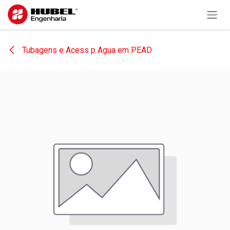
Pular para o conteúdo
Tubagens e Acess p Agua em PEAD