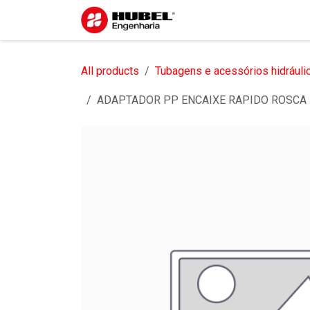
Pular para o conteúdo
Início
Sobre nós
S
All products
Tubagens e acessórios hidráuli
ADAPTADOR PP ENCAIXE RAPIDO ROSCA 