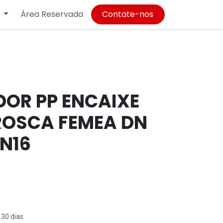
Área Reservada
Contate-nos
OR PP ENCAIXE
ROSCA FEMEA DN
PN16
 30 dias