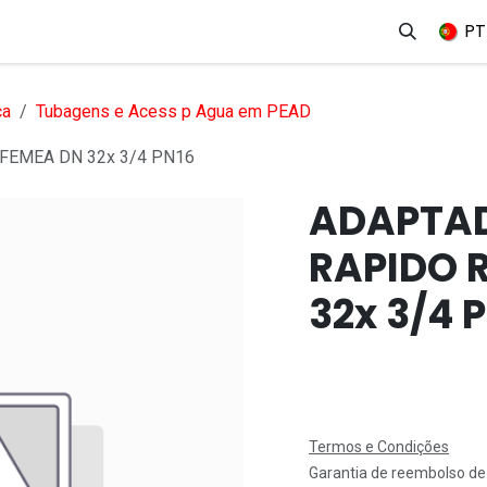
erviços
Produtos
Mercados
Ajuda
Empregos
PT
ca
Tubagens e Acess p Agua em PEAD
FEMEA DN 32x 3/4 PN16
ADAPTAD
RAPIDO 
32x 3/4 
Termos e Condições
Garantia de reembolso de