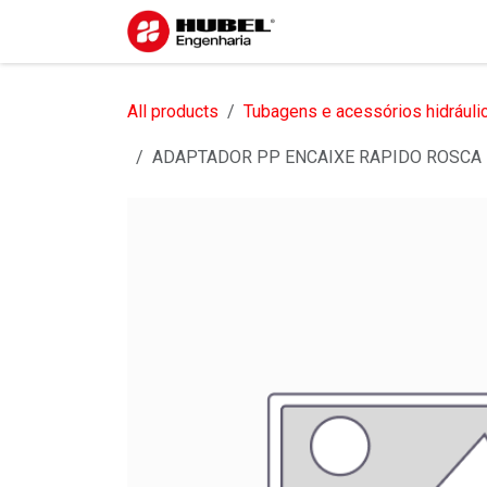
Pular para o conteúdo
Início
Sobre nós
S
All products
Tubagens e acessórios hidráuli
ADAPTADOR PP ENCAIXE RAPIDO ROSCA 