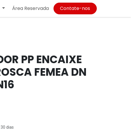
Área Reservada
Contate-nos
OR PP ENCAIXE
ROSCA FEMEA DN
N16
 30 dias