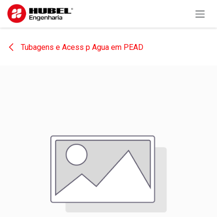
Pular para o conteúdo
Tubagens e Acess p Agua em PEAD