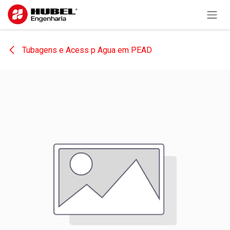
Pular para o conteúdo
Tubagens e Acess p Agua em PEAD