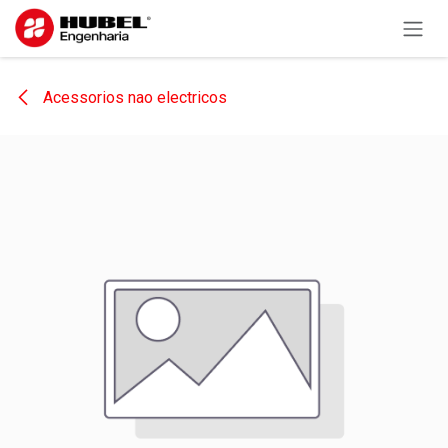
Pular para o conteúdo
Acessorios nao electricos