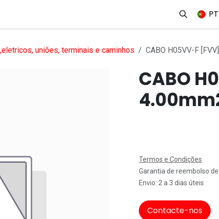
erviços
Produtos
Mercados
Ajuda
Empregos
PT
eletricos, uniões, terminais e caminhos
CABO H05VV-F [FVV]
CABO H0
4.00mm
Termos e Condições
Garantia de reembolso de
Envio: 2 a 3 dias úteis
Contacte-nos