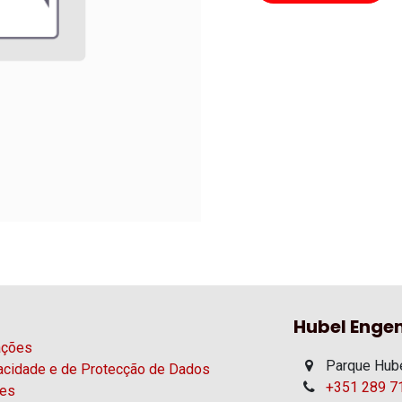
Hubel Engen
ações
Parque Hube
vacidade e de Protecção de Dados
+351 289 71
ies