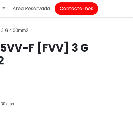
Área Reservada
Contacte-nos
T
 3 G 4.00mm2
5VV-F [FVV] 3 G
2
 30 dias