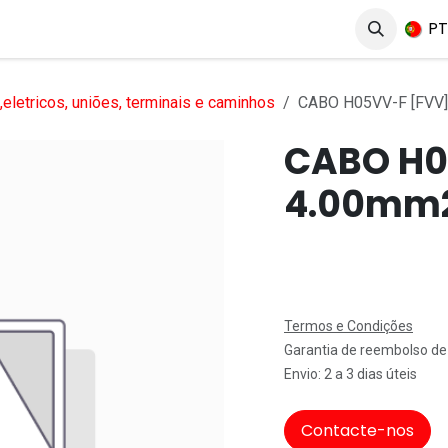
erviços
Produtos
Mercados
Ajuda
Empregos
P
eletricos, uniões, terminais e caminhos
CABO H05VV-F [FVV]
CABO H0
4.00mm
Termos e Condições
Garantia de reembolso de
Envio: 2 a 3 dias úteis
Contacte-nos