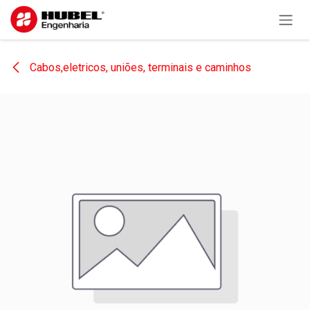
Pular para o conteúdo
Cabos,eletricos, uniões, terminais e caminhos