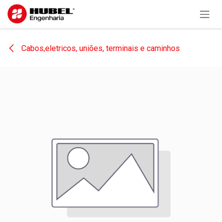
Pular para o conteúdo
Cabos,eletricos, uniões, terminais e caminhos