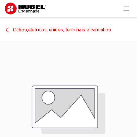
Pular para o conteúdo
Cabos,eletricos, uniões, terminais e caminhos