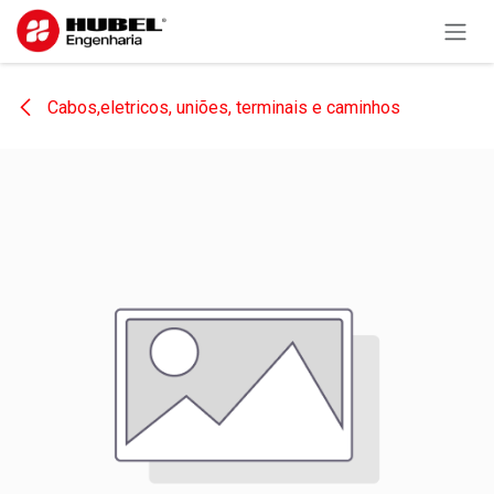
Pular para o conteúdo
Cabos,eletricos, uniões, terminais e caminhos