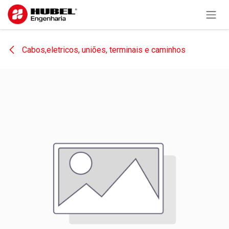
Pular para o conteúdo
Cabos,eletricos, uniões, terminais e caminhos