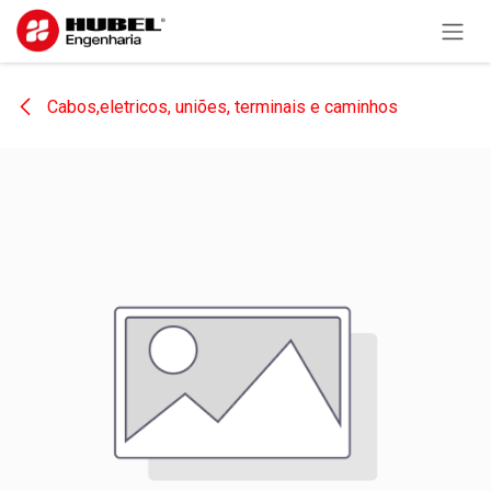
Pular para o conteúdo
Cabos,eletricos, uniões, terminais e caminhos