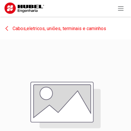
Pular para o conteúdo
Cabos,eletricos, uniões, terminais e caminhos