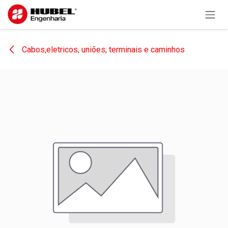
Pular para o conteúdo
Cabos,eletricos, uniões, terminais e caminhos