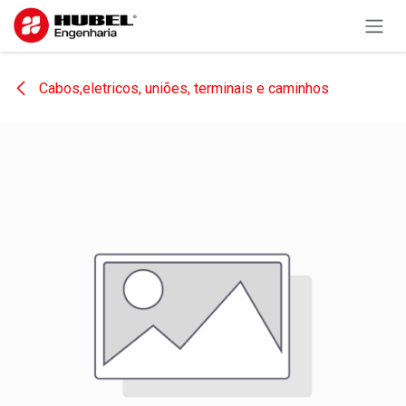
Pular para o conteúdo
Cabos,eletricos, uniões, terminais e caminhos