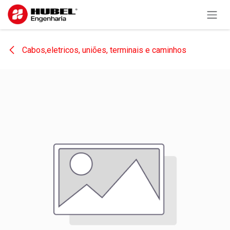
Pular para o conteúdo
Cabos,eletricos, uniões, terminais e caminhos