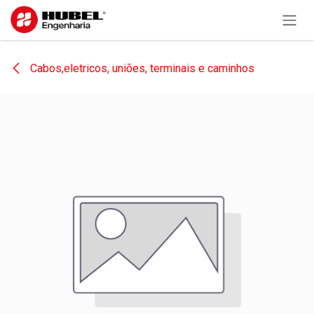
Pular para o conteúdo
Cabos,eletricos, uniões, terminais e caminhos