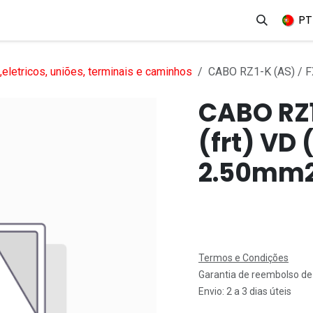
erviços
Produtos
Mercados
Ajuda
Empregos
PT
eletricos, uniões, terminais e caminhos
CABO RZ1-K (AS) / FX
CABO RZ1
(frt) VD 
2.50mm
Termos e Condições
Garantia de reembolso de
Envio: 2 a 3 dias úteis