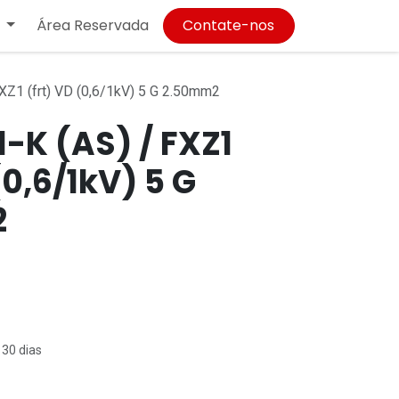
Área Reservada
Contate-nos
Z1 (frt) VD (0,6/1kV) 5 G 2.50mm2
-K (AS) / FXZ1
(0,6/1kV) 5 G
2
 30 dias