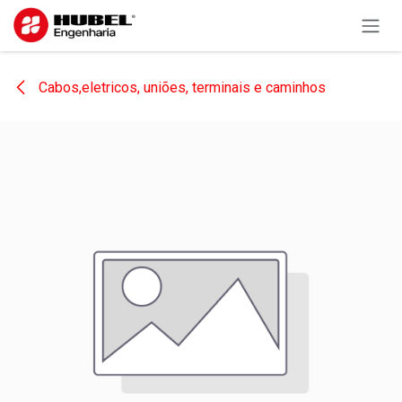
Pular para o conteúdo
Cabos,eletricos, uniões, terminais e caminhos