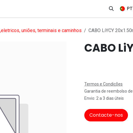
erviços
Produtos
Mercados
Ajuda
Empregos
PT
eletricos, uniões, terminais e caminhos
CABO LiYCY 20x1.5
CABO Li
Termos e Condições
Garantia de reembolso de
Envio: 2 a 3 dias úteis
Contacte-nos