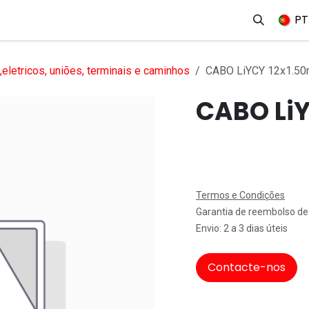
erviços
Produtos
Mercados
Ajuda
Empregos
PT
eletricos, uniões, terminais e caminhos
CABO LiYCY 12x1.5
CABO Li
Termos e Condições
Garantia de reembolso de
Envio: 2 a 3 dias úteis
Contacte-nos