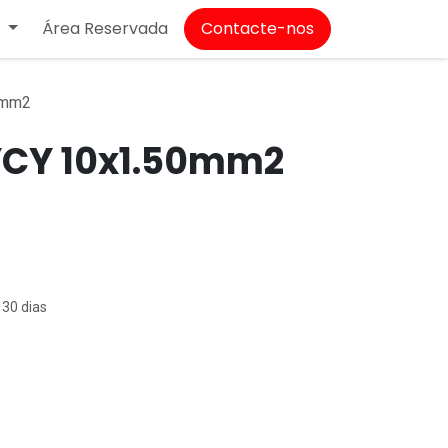
Área Reservada
Contacte-nos
T
0mm2
YCY 10x1.50mm2
 30 dias