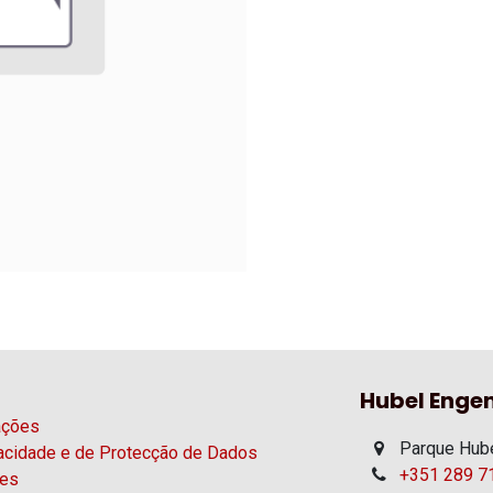
Hubel Engen
ações
Parque Hube
vacidade e de Protecção de Dados
+351 289 71
ies