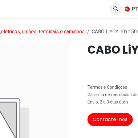
erviços
Produtos
Mercados
Ajuda
Empregos
P
eletricos, uniões, terminais e caminhos
CABO LiYCY 10x1.5
CABO Li
Termos e Condições
Garantia de reembolso de
Envio: 2 a 3 dias úteis
Contacte-nos