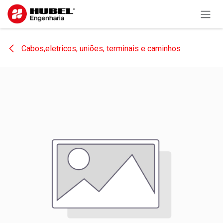
Pular para o conteúdo
Cabos,eletricos, uniões, terminais e caminhos