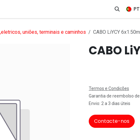
erviços
Produtos
Mercados
Ajuda
Empregos
PT
eletricos, uniões, terminais e caminhos
CABO LiYCY 6x1.50
CABO Li
Termos e Condições
Garantia de reembolso de
Envio: 2 a 3 dias úteis
Contacte-nos