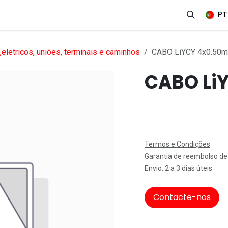
erviços
Produtos
Mercados
Ajuda
Empregos
PT
eletricos, uniões, terminais e caminhos
CABO LiYCY 4x0.50
CABO Li
Termos e Condições
Garantia de reembolso de
Envio: 2 a 3 dias úteis
Contacte-nos