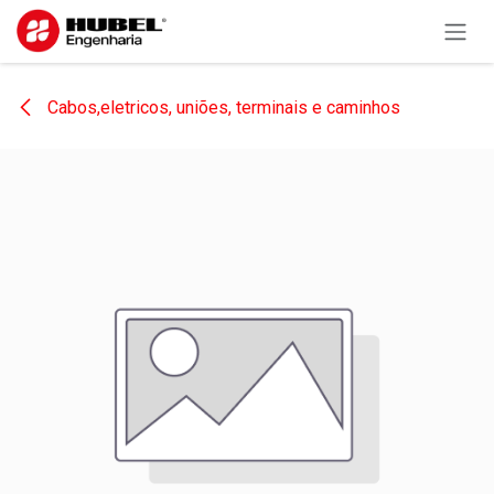
Pular para o conteúdo
Cabos,eletricos, uniões, terminais e caminhos