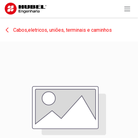
Pular para o conteúdo
Cabos,eletricos, uniões, terminais e caminhos