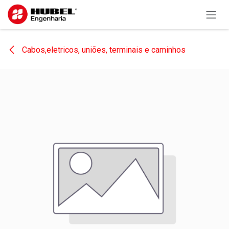
Pular para o conteúdo
Cabos,eletricos, uniões, terminais e caminhos