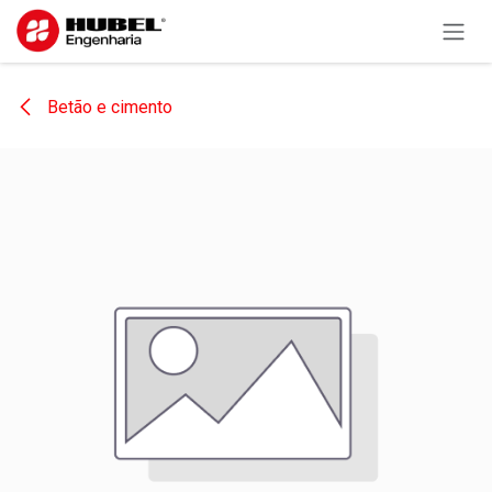
Pular para o conteúdo
Betão e cimento