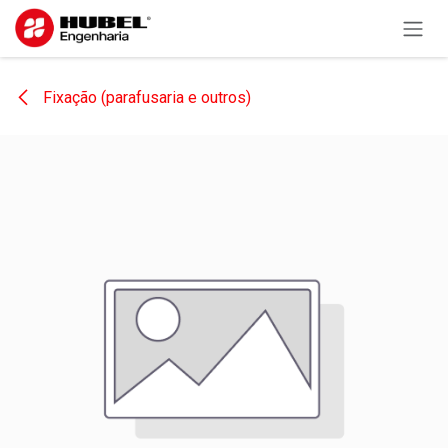
Pular para o conteúdo
Fixação (parafusaria e outros)