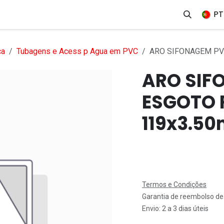
erviços
Produtos
Mercados
Ajuda
Empregos
PT
ca
Tubagens e Acess p Agua em PVC
ARO SIFONAGEM PV
ARO SIF
ESGOTO 
119x3.5
Termos e Condições
Garantia de reembolso de
Envio: 2 a 3 dias úteis