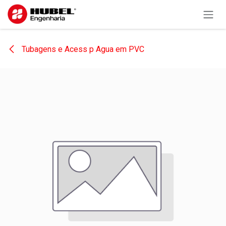
Pular para o conteúdo
Tubagens e Acess p Agua em PVC