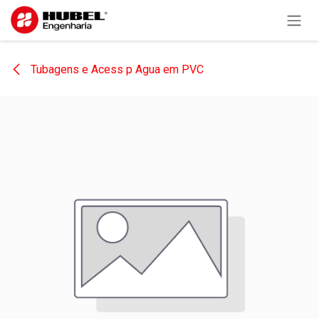
Pular para o conteúdo
Tubagens e Acess p Agua em PVC