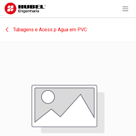
Pular para o conteúdo
Tubagens e Acess p Agua em PVC