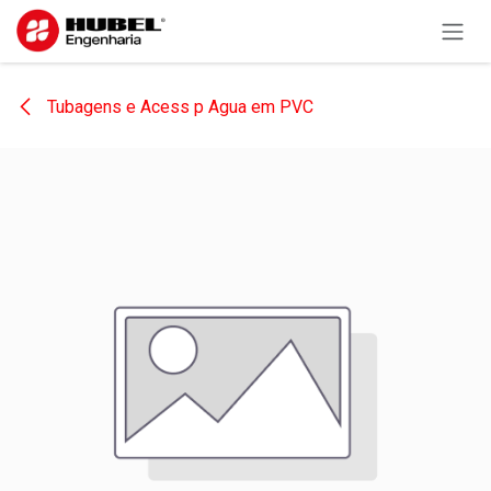
Pular para o conteúdo
Tubagens e Acess p Agua em PVC