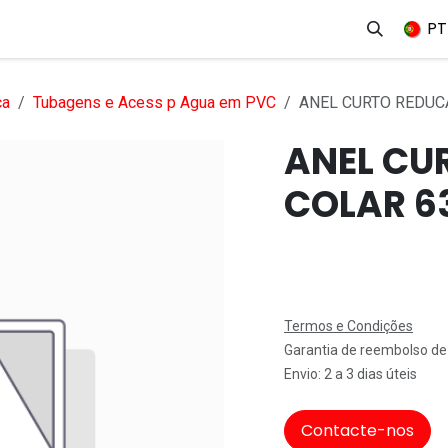
erviços
Produtos
Mercados
Ajuda
Empregos
PT
ca
Tubagens e Acess p Agua em PVC
ANEL CURTO REDUC
ANEL CU
COLAR 6
Termos e Condições
Garantia de reembolso de
Envio: 2 a 3 dias úteis
Contacte-nos