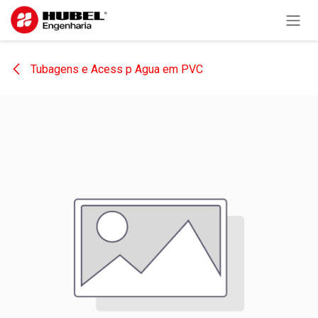
Pular para o conteúdo
Tubagens e Acess p Agua em PVC