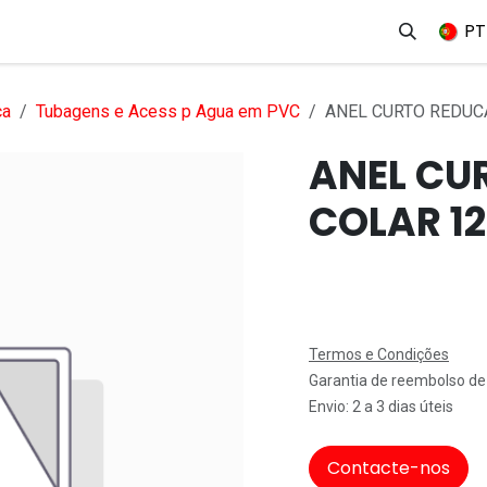
erviços
Produtos
Mercados
Ajuda
Empregos
PT
ca
Tubagens e Acess p Agua em PVC
ANEL CURTO REDUC
ANEL CU
COLAR 12
Termos e Condições
Garantia de reembolso de
Envio: 2 a 3 dias úteis
Contacte-nos