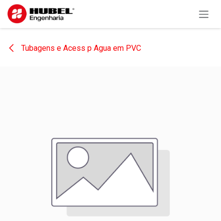
Pular para o conteúdo
Tubagens e Acess p Agua em PVC