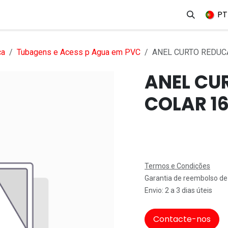
erviços
Produtos
Mercados
Ajuda
Empregos
PT
ca
Tubagens e Acess p Agua em PVC
ANEL CURTO REDUC
ANEL CU
COLAR 1
Termos e Condições
Garantia de reembolso de
Envio: 2 a 3 dias úteis
Contacte-nos