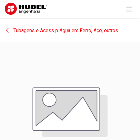
Pular para o conteúdo
Tubagens e Acess p Agua em Ferro, Aço, outros