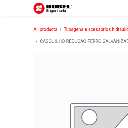
Pular para o conteúdo
Início
Sobre nós
S
All products
Tubagens e acessórios hidráuli
CASQUILHO REDUCAO FERRO GALVANIZA