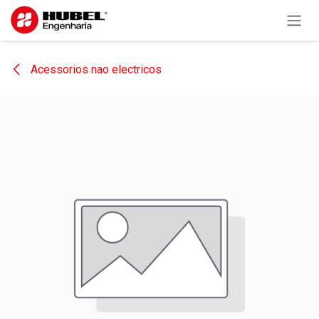
Pular para o conteúdo
Acessorios nao electricos