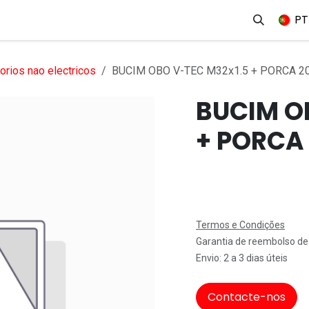
erviços
Produtos
Mercados
Ajuda
Empregos
PT
rios nao electricos
BUCIM OBO V-TEC M32x1.5 + PORCA 2
BUCIM O
+ PORCA
Termos e Condições
Garantia de reembolso de
Envio: 2 a 3 dias úteis
Contacte-nos