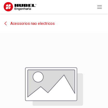
Pular para o conteúdo
Acessorios nao electricos