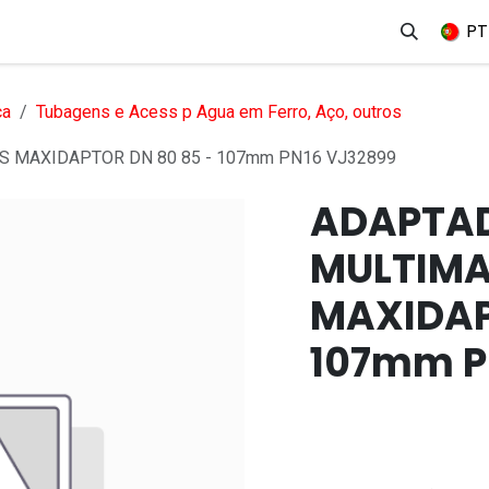
erviços
Produtos
Mercados
Ajuda
Empregos
PT
ca
Tubagens e Acess p Agua em Ferro, Aço, outros
S MAXIDAPTOR DN 80 85 - 107mm PN16 VJ32899
ADAPTAD
MULTIMA
MAXIDAP
107mm P