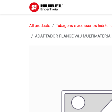
Pular para o conteúdo
Início
Sobre nós
S
All products
Tubagens e acessórios hidráuli
ADAPTADOR FLANGE V&J MULTIMATERIAI