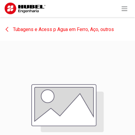
Pular para o conteúdo
Tubagens e Acess p Agua em Ferro, Aço, outros