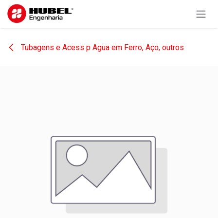
Pular para o conteúdo
Tubagens e Acess p Agua em Ferro, Aço, outros